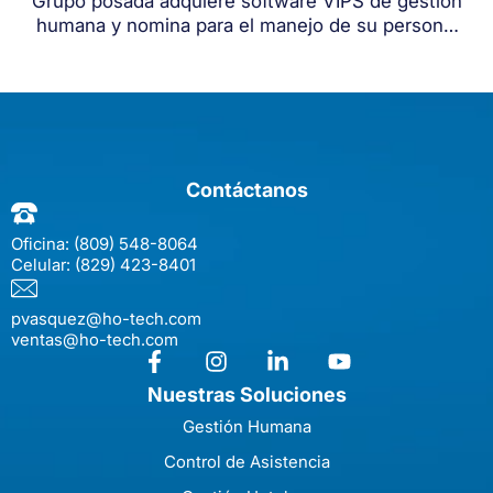
Grupo posada adquiere software VIPS de gestión
humana y nomina para el manejo de su personal
en el hotel Live Aqua Beach Resorts Punta Cana
Contáctanos
Oficina:
(809) 548-8064
Celular:
(829) 423-8401
pvasquez@ho-tech.com
ventas@ho-tech.com
Nuestras Soluciones
Gestión Humana
Control de Asistencia