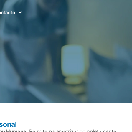
ntacto
sonal
tión Humana
. Permite parametrizar completamente