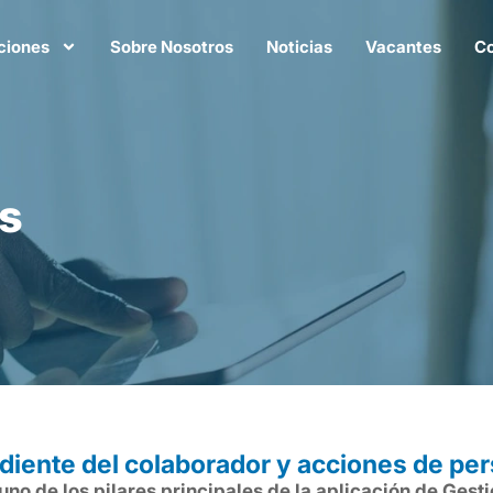
ciones
Sobre Nosotros
Noticias
Vacantes
Co
s
diente del colaborador y acciones de per
no de los pilares principales de la aplicación de Ges