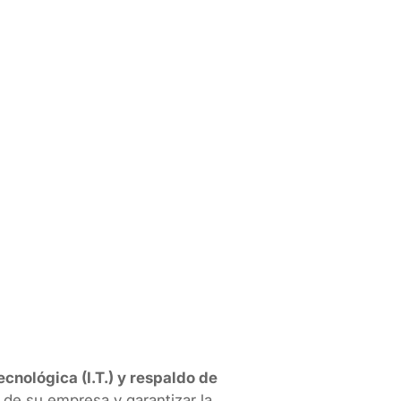
ciones
Sobre Nosotros
Noticias
Vacantes
Cont
lógica y Backup Empres
ecnológica (I.T.) y respaldo de
a de su empresa y garantizar la