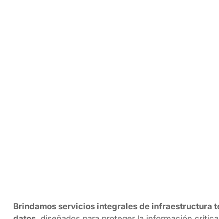
Inicio
Nuestras Solu
Infraestructura Tecno
Brindamos servicios integrales de infraestructura t
datos
, diseñados para proteger la información crític